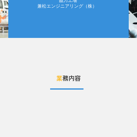
協力工場
兼松エンジニアリング（株）
​業
務
内容