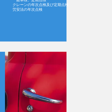
クレーンの年次点検及び定期点検
​労安法の年次点検