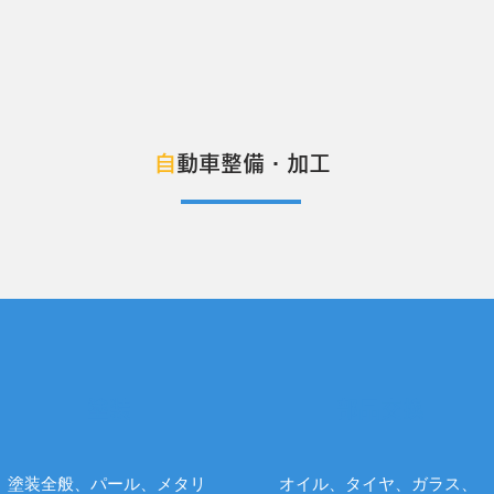
自
動車整備・加工
塗装
部品交換
塗装全般、パール、メタリ
オイル、タイヤ、ガラス、